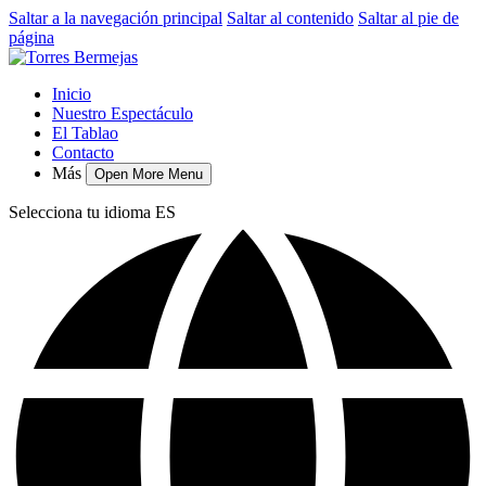
Saltar a la navegación principal
Saltar al contenido
Saltar al pie de
página
Inicio
Nuestro Espectáculo
El Tablao
Contacto
Más
Open More Menu
Selecciona tu idioma
ES