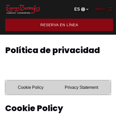
Saltar a la navegación principal
Saltar al contenido
Saltar al pie de página
ES
MENÚ
Selecciona
tu
idioma
RESERVA EN LÍNEA
Política de privacidad
Cookie Policy
Privacy Statement
Cookie Policy